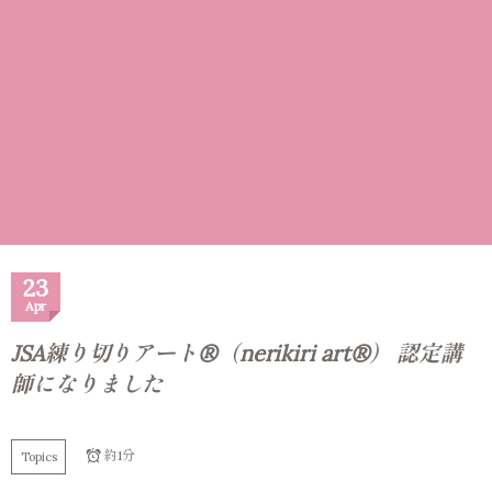
23
Apr
JSA練り切りアート®（nerikiri art®） 認定講
師になりました
約1分
Topics