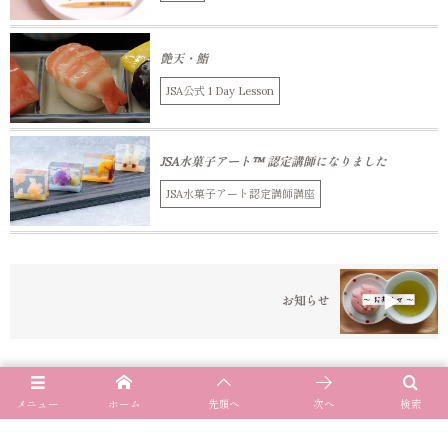
艶天・鮨
JSA公式 1 Day Lesson
JSA水菓子アート™ 認定講師になりました
JSA水菓子アート認定講師講座
お知らせ
メニュー
ホーム
先頭へ
次へ
検索