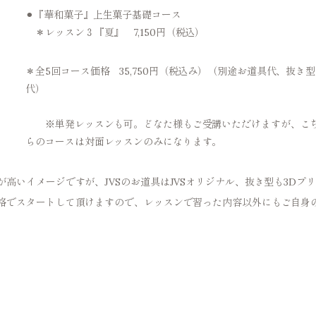
⚫︎『華和菓子』上生菓子基礎コース
＊レッスン３『夏』 7,150円（税込）
＊全5回コース価格 35,750円（税込み）（別途お道具代、抜き型
代）
※単発レッスンも可。どなた様もご受講いただけますが、こ
らのコースは対面レッスンのみになります。
いイメージですが、JVSのお道具はJVSオリジナル、抜き型も3Dプ
格でスタートして頂けますので、レッスンで習った内容以外にもご自身