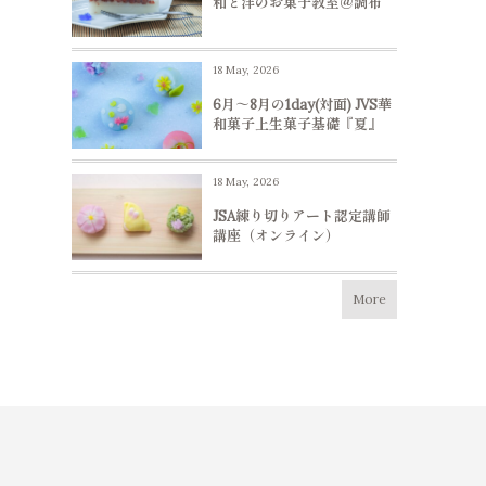
和と洋のお菓子教室＠調布
18 May, 2026
6月～8月の1day(対面) JVS華
和菓子上生菓子基礎『夏』
18 May, 2026
JSA練り切りアート認定講師
講座（オンライン）
More