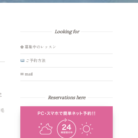
Looking for
✿ 募集中のレッスン
ご予約方法
✉ mail
花
Reservations here
ル毛