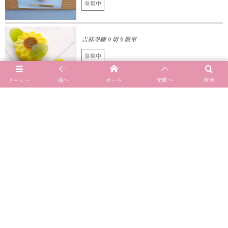
募集中
吉祥寺練り切り教室
募集中
メニュー
前へ
ホーム
先頭へ
検索
和と洋のお菓子教室＠調布
募集中
6月～8月の1day(対面) JVS華和菓子上生菓子基礎
『夏』
募集中
JSA練り切りアート認定講師講座（オンライン）
募集中