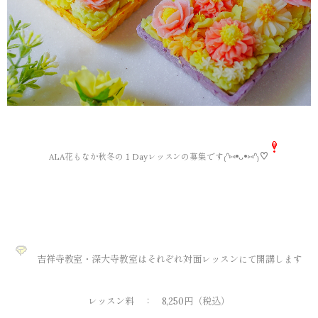
₍ᐢ⑅•ᴗ•⑅ᐢ₎♡
ALA花もなか秋冬の１Dayレッスンの募集です
吉祥寺教室・深大寺教室はそれぞれ対面レッスンにて開講します
レッスン料 ： 8,250円（税込）