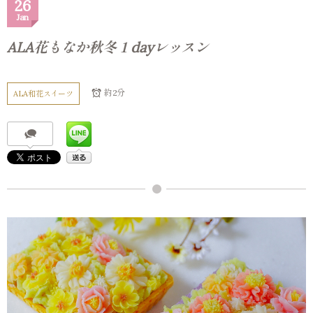
26
Jan
ALA花もなか秋冬１dayレッスン
約2分
ALA和花スイーツ