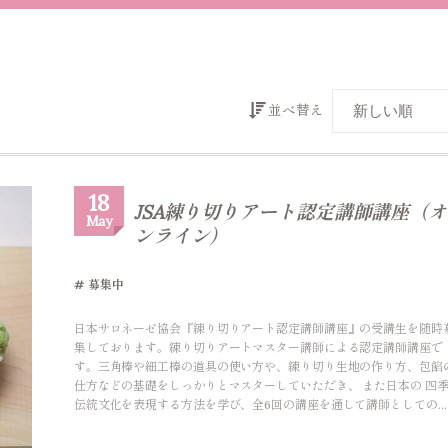
並べ替え
18
JSA練り切りアート認定講師講座（オ
May
ンライン）
募集中
日本サロネーゼ協会『練り切りアート認定講師講座』の受講生を随時
集しております。練り切りアートマスター講師による認定講師講座で
す。三角棒や細工棒の道具の使い方や、練り切り生地の作り方、包餡
仕方などの基礎をしっかりとマスターしていただき、 また日本の 四
伝統文化を表現する方法を学び、全6回の講座を通して講師としての...