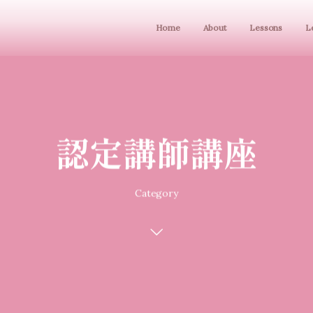
Home
About
Lessons
L
認定講師講座
Category