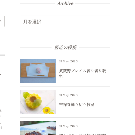
Archive
e
最近の投稿
18 May, 2026
武蔵野プレイス練り切り教
な
室
18 May, 2026
吉祥寺練り切り教室
は
ラ
し
18 May, 2026
イ