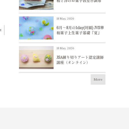
和と洋のお菓子教室＠調布
18 May, 2026
6月～8月の1day(対面) JVS華
e
和菓子上生菓子基礎『夏』
18 May, 2026
JSA練り切りアート認定講師
講座（オンライン）
More