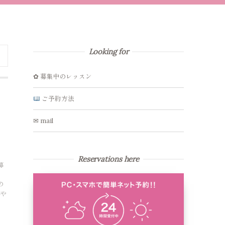
Looking for
✿ 募集中のレッスン
ご予約方法
✉ mail
Reservations here
募
の
季や