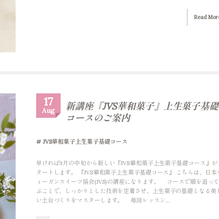
Read Mor
17
新講座『JVS華和菓子』上生菓子基礎
Aug
コースのご案内
JVS華和菓子上生菓子基礎コース
早ければ9月の中旬から新しい『JVS華和菓子上生菓子基礎コース』が
タートします。 『JVS華和菓子上生菓子基礎コース』 こちらは、日本
ィーガンスイーツ協会(JVS)の講座になります。 コースで順を追っ
ぶことで、しっかりとした技術を定着させ、上生菓子の基礎となる美
い土台づくりをマスターします。 毎回レッスン...